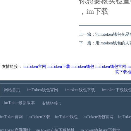
你想要核实检查
，im下载
上一篇：
涉imtoken钱包
下一篇：
用imtoken钱包
友情链接：
imToken官网
imToken下载
imToken钱包
imToken钱包官网
i
装下载
网站首页
imToken钱包官网
imtoken钱包下载
imtoken下载钱
imToken最新版本
友情链接：
imToken官网
imToken下载
imToken钱包
imToken钱包官网
imTo
imToken官网网址
imToken安装下载地址
imToken钱包app下载地