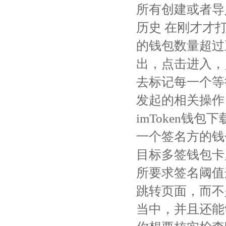
所有创建或者导入
历史 在刚才才
的钱包数量超过
出，点击进入，
去标记每一个等
发起的相关操作
imToken钱
一个签名方的钱包
目标多签钱包卡
所要求签名阈值
跳转页面，而不
当中，并且还能