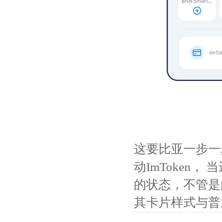
这要比亚一步一步
动ImToken
的状态，不管是
其卡片样式与普