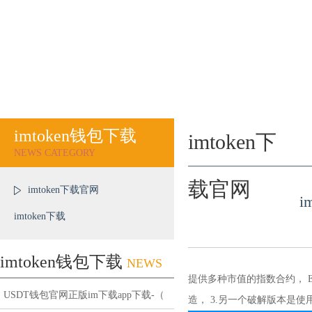
imtoken钱包下载
imtoken下
NEWS CATEGORY
载官网
imtoken下载官网
i
imtoken下载
imtoken钱包下载
NEWS
提供多种市值的指数合约， 
USDT钱包官网正版im下载app下载-（
造， 3.另一个破解版本是